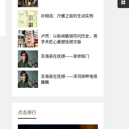
孙相适：尺蠖之屈的生动实例
卢然：以新闻敏锐叩问历史，用
学术匠心重塑抚顺文脉
苏海泉在抚顺——官修衙门
苏海泉在抚顺——浑河岸畔电塔
巍巍
点击排行