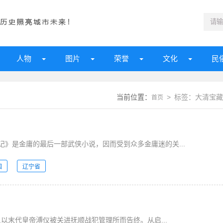
人物
图片
荣誉
文化
民
当前位置：
> 标签：大清宝藏
首页
》是金庸的最后一部武侠小说，因而受到众多金庸迷的关...
国
辽宁省
又以末代皇帝溥仪被关进抚顺战犯管理所而告终。从启...