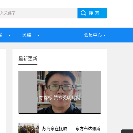
俗
民族
会员中心
最新更新
夺锦标-赞玄菟明月网
苏海泉在抚顺——东方布达佩斯