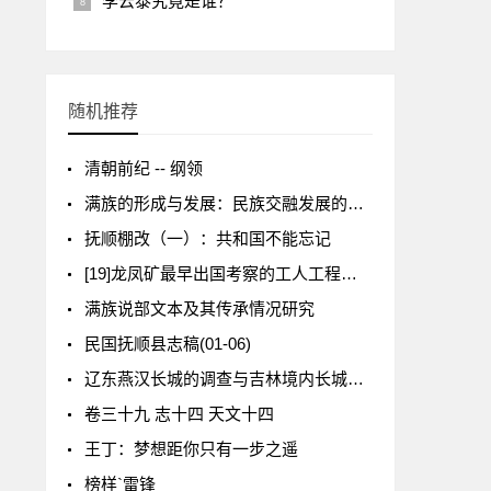
李云泰究竟是谁？
随机推荐
清朝前纪 -- 纲领
满族的形成与发展：民族交融发展的一个缩影
抚顺棚改（一）：共和国不能忘记
[19]龙凤矿最早出国考察的工人工程师——金永清
满族说部文本及其传承情况研究
民国抚顺县志稿(01-06)
辽东燕汉长城的调查与吉林境内长城遗迹性质再探
卷三十九 志十四 天文十四
王丁：梦想距你只有一步之遥
榜样`雷锋