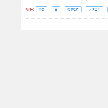
标签：
历史
画
努尔哈赤
大清王朝