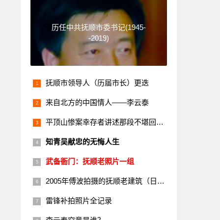
历任中共抚顺市委书记(1945-
-2019)
抚顺市领导人（历届市长）更迭
来自北方的中国情人——李云泰
平顶山惨案幸存者讲述那段不堪回首的历史
知青吴献忠的无悔人生
武备衙门：抚顺老照片一组
2005年傅波拍摄的抚顺老建筑（日本楼）
雷锋补拍照片全记录