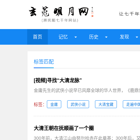
首页
记忆
历史
发现
标签匹配
[视频]寻找“大清龙脉”
金庸先生的武侠小说早已风靡全球的华人世界，《鹿鼎记
标签：
金庸
武侠小说
大清宝藏
走遍中
大清王朝在抚顺画了一个圈
300年前，大清江山由努尔哈赤在此奠基；300年后，