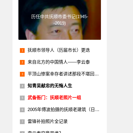
历任中共抚顺市委书记(1945-
-2019)
抚顺市领导人（历届市长）更迭
来自北方的中国情人——李云泰
平顶山惨案幸存者讲述那段不堪回首的历史
知青吴献忠的无悔人生
武备衙门：抚顺老照片一组
2005年傅波拍摄的抚顺老建筑（日本楼）
雷锋补拍照片全记录