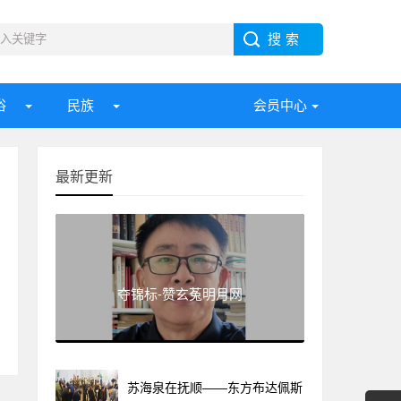
俗
民族
会员中心
最新更新
夺锦标-赞玄菟明月网
苏海泉在抚顺——东方布达佩斯