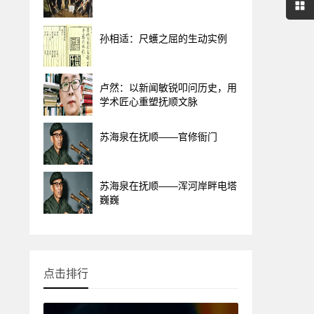
孙相适：尺蠖之屈的生动实例
卢然：以新闻敏锐叩问历史，用
学术匠心重塑抚顺文脉
苏海泉在抚顺——官修衙门
苏海泉在抚顺——浑河岸畔电塔
巍巍
点击排行