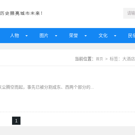
人物
图片
荣誉
文化
民
当前位置：
> 标签：大酒店
首页
的灰尘腾空而起，事先已被分割成东、西两个部分的...
1