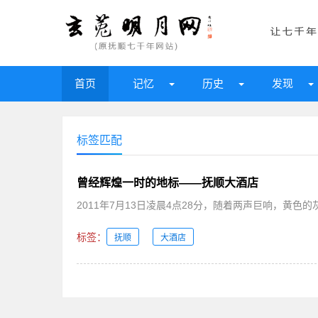
首页
记忆
历史
发现
标签匹配
曾经辉煌一时的地标——抚顺大酒店
2011年7月13日凌晨4点28分，随着两声巨响，黄色
标签：
抚顺
大酒店