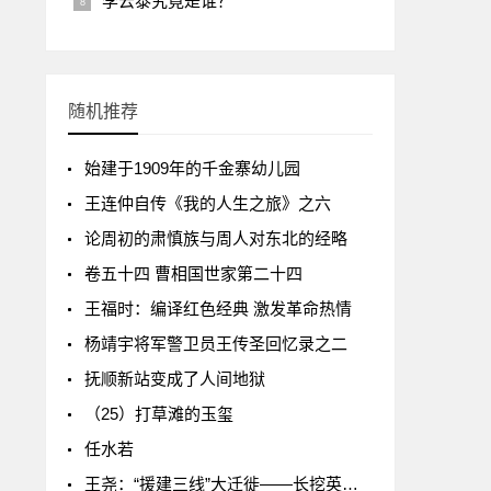
李云泰究竟是谁？
随机推荐
始建于1909年的千金寨幼儿园
王连仲自传《我的人生之旅》之六
论周初的肃慎族与周人对东北的经略
卷五十四 曹相国世家第二十四
王福时：编译红色经典 激发革命热情
杨靖宇将军警卫员王传圣回忆录之二
抚顺新站变成了人间地狱
（25）打草滩的玉玺
任水若
王尧：“援建三线”大迁徙——长挖英雄史（六）