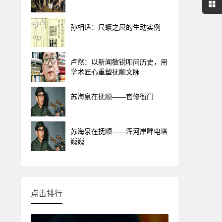
孙相适：尺蠖之屈的生动实例
卢然：以新闻敏锐叩问历史，用
学术匠心重塑抚顺文脉
苏海泉在抚顺——官修衙门
苏海泉在抚顺——浑河岸畔电塔
巍巍
点击排行