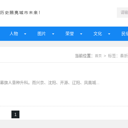
人物
图片
荣誉
文化
民
当前位置：
> 标签：奏折
首页
募旗人垦种升科。而兴京、沈阳、开源、辽阳、凤凰城...
1