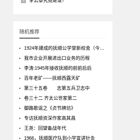
李云泰究竟是谁？
随机推荐
1924年建成的抚顺公学堂新校舍（今西十路育才中学）
我市企业开展进出口业务的历程
李涛:1945年接收抚顺的前前后后
百年老矿——抚顺西露天矿
第三十五卷 志第五兵卫志中
卷三十二 齐太公世家第二
御路歌谣之《贞节牌坊》
专访抚顺资深作家高其昌
王尧：回望备战年代
1966，抚顺医疗队到小学宣讲针灸