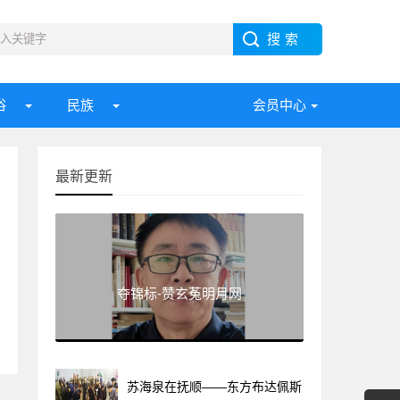
俗
民族
会员中心
最新更新
夺锦标-赞玄菟明月网
苏海泉在抚顺——东方布达佩斯