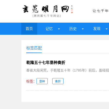
首页
记忆
历史
发现
标签匹配
乾隆五十七年垦种奏折
奉省大段闲荒，于乾隆五十年（1785年）前后，虽经招
标签：
垦种
奏折