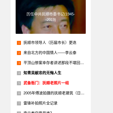
历任中共抚顺市委书记(1945-
-2019)
抚顺市领导人（历届市长）更迭
来自北方的中国情人——李云泰
平顶山惨案幸存者讲述那段不堪回首的历史
知青吴献忠的无悔人生
武备衙门：抚顺老照片一组
2005年傅波拍摄的抚顺老建筑（日本楼）
雷锋补拍照片全记录