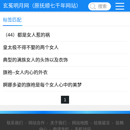
玄菟明月网（原抚顺七千年网站）
搜索
标签匹配
（44）都是女人惹的祸
皇太极不得不娶的两个女人
典型的满族女人的头饰以及衣饰
旗袍--女人内心的外衣
婀娜多姿的旗袍是每个女人心中的美梦
1
联系我们
-
网站合作
-
关于我们
-
网站地图
-
给我留言
-
投稿
中心
-
申请专栏
-
手机访问