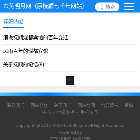
玄菟明月网（原抚顺七千年网站）
搜索
标签匹配
细说抚顺煤都宾馆的百年变迁
风雨百年的煤都宾馆
关于抚顺的记忆(8)
1
联系我们
-
网站合作
-
关于我们
-
网站地图
-
给我留言
-
投稿
中心
-
申请专栏
-
手机访问
Copyright @ 2012-2020 fs7000.com All Right Reserved
Powered by
玄菟明月网 版权所有