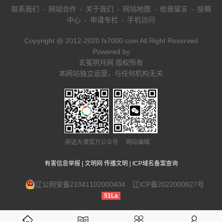
联系我们
-
网站合作
-
关于我们
-
网站地图
-
给我留言
-
投稿
中心
-
申请专栏
-
手机访问
Copyright @ 2012-2020 fs7000.com All Right Reserved
Powered by
玄菟明月网 版权所有
本网站独立运营，与任何机构无关
闲话大潦官方公众号 网站编辑
有害信息举报
|
文明网 传播文明
|
ICP域名备案查询
辽公网安备21041102000404
辽ICP备2022000827号
51La