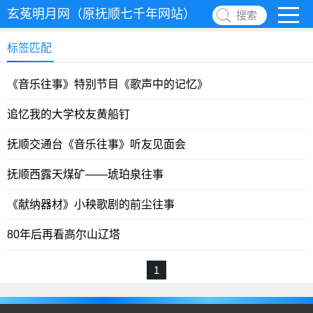
玄菟明月网（原抚顺七千年网站）
搜索
标签匹配
《音乐往事》特别节目《歌声中的记忆》
追忆我的大学校友黄船钉
抚顺交通台《音乐往事》听友见面会
抚顺西露天煤矿——琥珀泉往事
《献纳器材》小秧歌剧的前尘往事
80年后再看高尔山辽塔
1