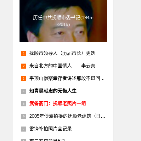
历任中共抚顺市委书记(1945-
-2019)
抚顺市领导人（历届市长）更迭
来自北方的中国情人——李云泰
平顶山惨案幸存者讲述那段不堪回首的历史
知青吴献忠的无悔人生
武备衙门：抚顺老照片一组
2005年傅波拍摄的抚顺老建筑（日本楼）
雷锋补拍照片全记录