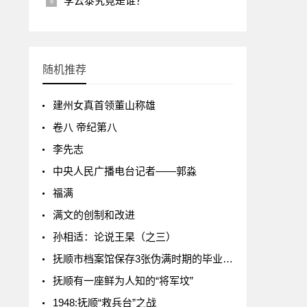
李云泰究竟是谁？
随机推荐
建州女真首领董山称雄
卷八 帝纪第八
李先志
中央人民广播电台记者——郭淼
福满
满文的创制和改进
孙相适：论说王杲（之三）
抚顺市档案馆保存3张伪满时期的毕业证书
抚顺有一座鲜为人知的“将军坟”
1948:抚顺“救兵台”之战