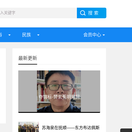
俗
民族
会员中心
最新更新
夺锦标-赞玄菟明月网
苏海泉在抚顺——东方布达佩斯