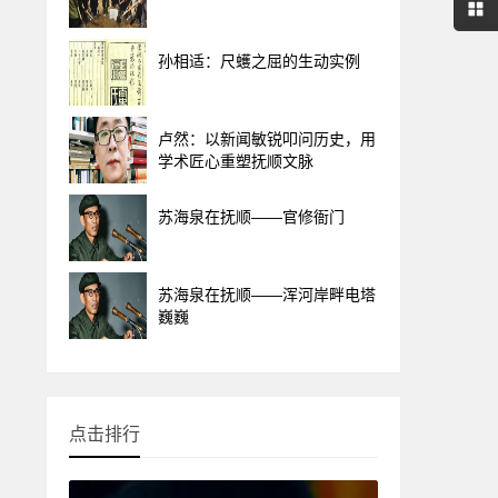
孙相适：尺蠖之屈的生动实例
卢然：以新闻敏锐叩问历史，用
学术匠心重塑抚顺文脉
苏海泉在抚顺——官修衙门
苏海泉在抚顺——浑河岸畔电塔
巍巍
点击排行