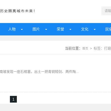
人物
图片
荣誉
文化
民
当前位置：
> 标签：打磨
首页
岗南坡发现一座石棺墓，出土一把青铜短剑、两件陶...
1