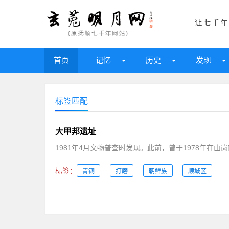
首页
记忆
历史
发现
标签匹配
大甲邦遗址
1981年4月文物普查时发现。此前，曾于1978年在山
标签：
青铜
打磨
朝鲜族
顺城区