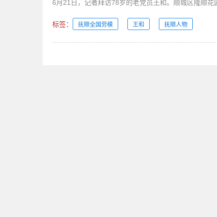
6月21日，记者拜访78岁的老党员王和。顺城区隆顺花
标签：
抚顺全国劳模
王和
抚顺人物