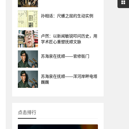
孙相适：尺蠖之屈的生动实例
卢然：以新闻敏锐叩问历史，用
学术匠心重塑抚顺文脉
苏海泉在抚顺——官修衙门
苏海泉在抚顺——浑河岸畔电塔
巍巍
点击排行