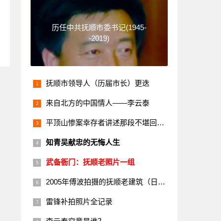
历任中共抚顺市委书记(1945-
-2019)
抚顺市领导人（历届市长）更迭
来自北方的中国情人——李云泰
平顶山惨案幸存者讲述那段不堪回首的历史
知青吴献忠的无悔人生
武备衙门：抚顺老照片一组
2005年傅波拍摄的抚顺老建筑（日本楼）
雷锋补拍照片全记录