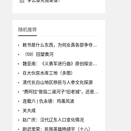
李云泰究竟是谁？
随机推荐
敕书是什么东西，为何女真各部争夺敕书那样激烈？
（59）回望黄河
魏亚南：《义勇军进行曲》原创探访记（四）
在大伙房水库工地（多图）
清代长白山地区移民与人参文化探源
“费阿拉”是指二道河子“旧老城”，还是老城“赫图阿拉”？
连载六 | 仇永德：鸡蛋风波
关大成
赵广庆：汉代辽东人口变化情况
尉迟常荣：民族英雄杨靖宇（十八）