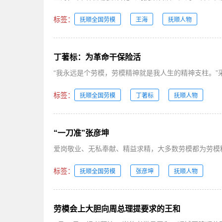
标签：
抚顺全国劳模
王海
抚顺人物
丁著标：为革命干保险活
“我永远是个劳模，劳模精神就是我人生的精神支柱。”
标签：
抚顺全国劳模
丁著标
抚顺人物
“一刀准”张彦坤
爱岗敬业、无私奉献、精益求精，大多数劳模都为劳模精
标签：
抚顺全国劳模
张彦坤
抚顺人物
劳模会上大胆向周总理提要求的王和