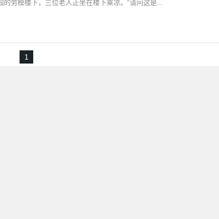
园的劳模楼下，三位老人正坐在楼下乘凉。“请问这是...
1