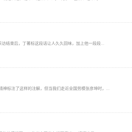
采访结束后，丁著标这段话让人久久回味，加上他一段段...
神标注了这样的注解，但当我们走近全国劳模张彦坤时，...