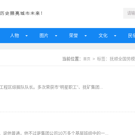
人物
图片
荣誉
文化
民
当前位置：
> 标签：抚顺全国劳模
首页
程区综掘队队长。多次荣获市“明星职工”、抚矿集团...
说他普通，他不过是集团公司10万多个基层班组中的一...