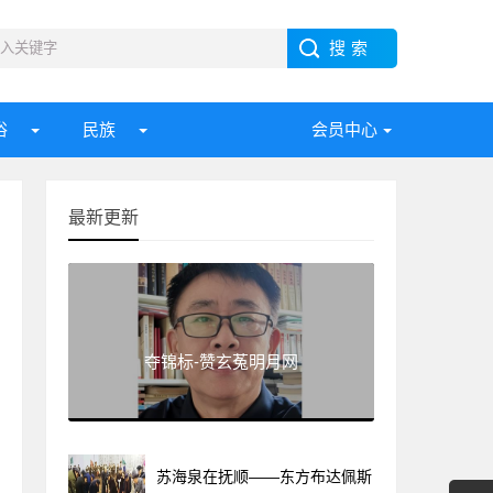
俗
民族
会员中心
最新更新
夺锦标-赞玄菟明月网
苏海泉在抚顺——东方布达佩斯