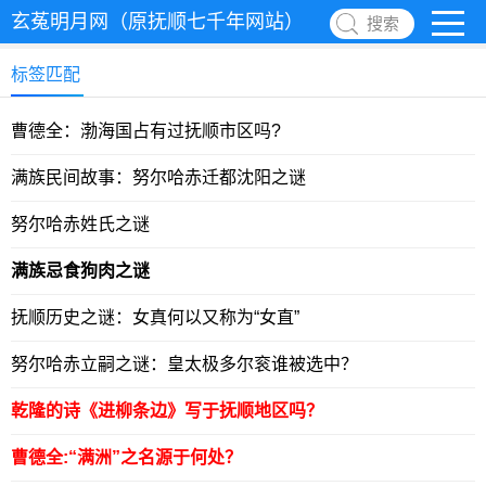
玄菟明月网（原抚顺七千年网站）
搜索
标签匹配
曹德全：渤海国占有过抚顺市区吗?
满族民间故事：努尔哈赤迁都沈阳之谜
努尔哈赤姓氏之谜
满族忌食狗肉之谜
抚顺历史之谜：女真何以又称为“女直”
努尔哈赤立嗣之谜：皇太极多尔衮谁被选中？
乾隆的诗《进柳条边》写于抚顺地区吗？
曹德全:“满洲”之名源于何处？