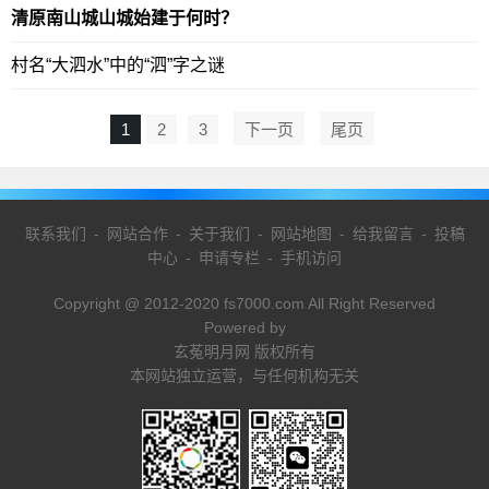
清原南山城山城始建于何时？
村名“大泗水”中的“泗”字之谜
1
2
3
下一页
尾页
联系我们
-
网站合作
-
关于我们
-
网站地图
-
给我留言
-
投稿
中心
-
申请专栏
-
手机访问
Copyright @ 2012-2020 fs7000.com All Right Reserved
Powered by
玄菟明月网 版权所有
本网站独立运营，与任何机构无关