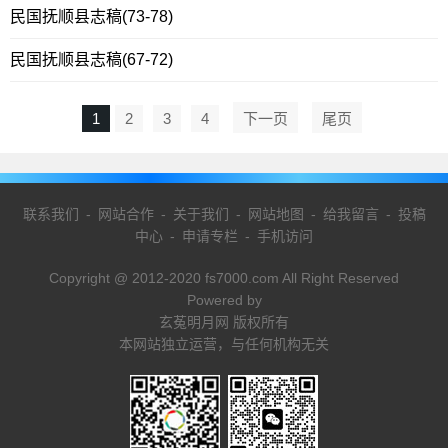
民国抚顺县志稿(73-78)
民国抚顺县志稿(67-72)
1
2
3
4
下一页
尾页
联系我们
-
网站合作
-
关于我们
-
网站地图
-
给我留言
-
投稿
中心
-
申请专栏
-
手机访问
Copyright @ 2012-2020 fs7000.com All Right Reserved
Powered by
玄菟明月网 版权所有
本网站独立运营，与任何机构无关