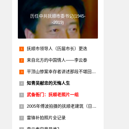
历任中共抚顺市委书记(1945-
-2019)
抚顺市领导人（历届市长）更迭
来自北方的中国情人——李云泰
平顶山惨案幸存者讲述那段不堪回首的历史
知青吴献忠的无悔人生
武备衙门：抚顺老照片一组
2005年傅波拍摄的抚顺老建筑（日本楼）
雷锋补拍照片全记录