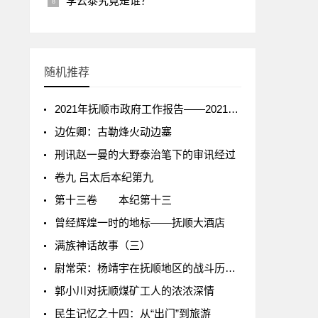
李云泰究竟是谁？
随机推荐
2021年抚顺市政府工作报告——2021年1月13日在抚顺市第十六届人民代表大会第四次会议上
边佐卿：古勒烽火动边塞
刑讯赵一曼的大野泰治笔下的审讯经过
卷九 吕太后本纪第九
第十三卷 本纪第十三
曾经辉煌一时的地标——抚顺大酒店
满族神话故事（三）
尉常荣：杨靖宇在抚顺地区的战斗历程（八）
郭小川对抚顺煤矿工人的浓浓深情
民生记忆之十四：从“出门”到旅游