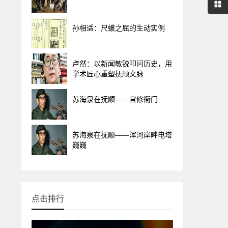
孙相适：尺蠖之屈的生动实例
卢然：以新闻敏锐叩问历史，用
学术匠心重塑抚顺文脉
苏海泉在抚顺——官修衙门
苏海泉在抚顺——浑河岸畔电塔
巍巍
点击排行