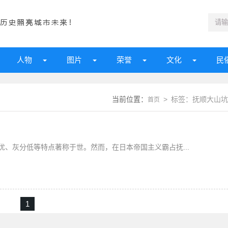
人物
图片
荣誉
文化
民
当前位置：
> 标签：抚顺大山坑
首页
、灰分低等特点著称于世。然而，在日本帝国主义霸占抚...
1