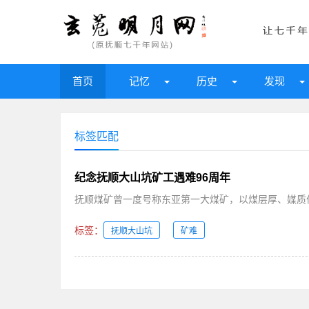
首页
记忆
历史
发现
标签匹配
纪念抚顺大山坑矿工遇难96周年
抚顺煤矿曾一度号称东亚第一大煤矿，以煤层厚、媒质优
标签：
抚顺大山坑
矿难