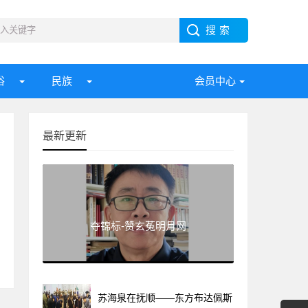
俗
民族
会员中心
最新更新
夺锦标-赞玄菟明月网
苏海泉在抚顺——东方布达佩斯