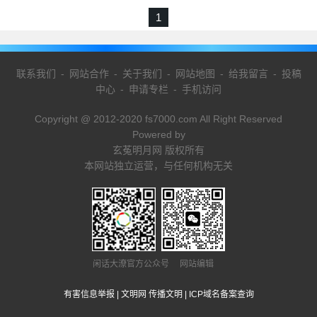
1
联系我们
-
网站合作
-
关于我们
-
网站地图
-
给我留言
-
投稿
中心
-
申请专栏
-
手机访问
Copyright @ 2012-2020 fs7000.com All Right Reserved
Powered by
玄菟明月网 版权所有
本网站独立运营，与任何机构无关
闲话大潦官方公众号 网站编辑
有害信息举报
|
文明网 传播文明
|
ICP域名备案查询