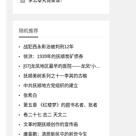
李云泰究竟是谁？
随机推荐
战犯西永彰治被判刑12年
徐洪：1939年的抚顺炭矿债券
[07]龙凤地区最早的医院——龙凤“小医院”
抚顺美树系列之十一李其的古榆
中共抚顺地方党组织的建立
张希白
第五章 《红楼梦》的题书名者、批者
卷二十七 志二 天文二
文革时期抚顺创作的宣传画
康喜鹏：清原新民屯的前世今生