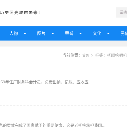
人物
图片
荣誉
文化
民
当前位置：
> 标签：抚顺挖掘机
首页
59年任厂财务科会计员，负责出纳、记账、应收应...
的贡献完成了国家赋予的重要使命，这是老抚挖承担我国...