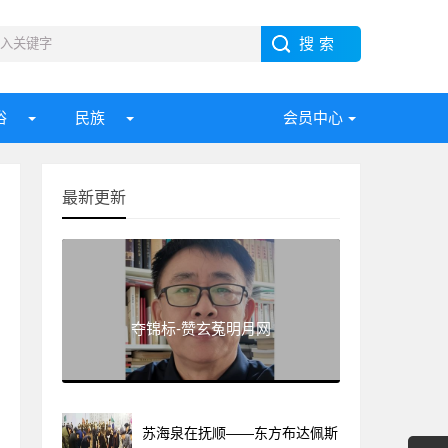
俗
民族
会员中心
最新更新
夺锦标-赞玄菟明月网
苏海泉在抚顺——东方布达佩斯