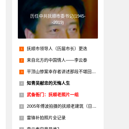
历任中共抚顺市委书记(1945-
-2019)
抚顺市领导人（历届市长）更迭
来自北方的中国情人——李云泰
平顶山惨案幸存者讲述那段不堪回首的历史
知青吴献忠的无悔人生
武备衙门：抚顺老照片一组
2005年傅波拍摄的抚顺老建筑（日本楼）
雷锋补拍照片全记录