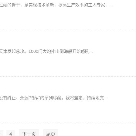
硬的骨干，是实现技术革新，提高生产效率的工人专家，...
天津发起总攻。1000门大炮排山倒海般开始怒吼...
有终止、永远“待续”的系列珍藏。我将坚定、持续地完...
3
4
下一页
尾页