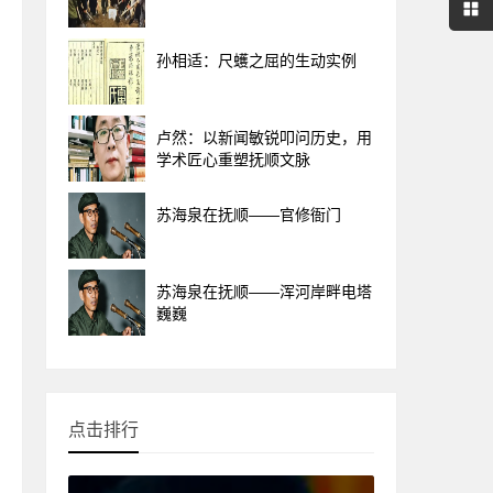
孙相适：尺蠖之屈的生动实例
卢然：以新闻敏锐叩问历史，用
学术匠心重塑抚顺文脉
苏海泉在抚顺——官修衙门
苏海泉在抚顺——浑河岸畔电塔
巍巍
点击排行