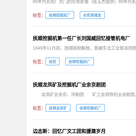
80年代长挖厂大门的珍贵影像（陈玉杰提供）80年代长
标签：
抚顺挖掘机厂
长挖英雄史
抚顺挖掘机第一任厂长刘国威回忆接管机电厂
1948年11月初，抚顺刚刚解放。我被东北工业部派到
标签：
抚挖
抚顺挖掘机厂
抚顺龙凤矿及挖掘机厂业余京剧团
龙凤矿业余京、评剧团 矿工会领导的业余剧团，前
标签：
抚顺龙凤矿
抚顺挖掘机厂
边志新：回忆厂文工团和援建岁月