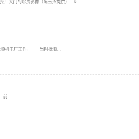
挖厂大门的珍贵影像（陈玉杰提供） &...
抚顺机电厂工作。 当时抚顺...
...