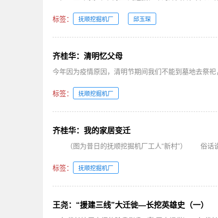
标签：
抚顺挖掘机厂
邱玉琛
齐桂华：清明忆父母
今年因为疫情原因，清明节期间我们不能到墓地去祭祀，
标签：
抚顺挖掘机厂
齐桂华：我的家居变迁
（图为昔日的抚顺挖掘机厂工人“新村”） 俗话说“安
标签：
抚顺挖掘机厂
王尧：“援建三线”大迁徙—长挖英雄史（一）