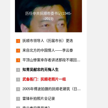
历任中共抚顺市委书记(1945-
-2019)
抚顺市领导人（历届市长）更迭
来自北方的中国情人——李云泰
平顶山惨案幸存者讲述那段不堪回首的历史
知青吴献忠的无悔人生
武备衙门：抚顺老照片一组
2005年傅波拍摄的抚顺老建筑（日本楼）
雷锋补拍照片全记录