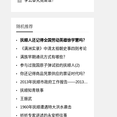
李云泰究竟是谁？
随机推荐
抚顺人还记得全国劳动英雄徐学慧吗？
《满洲实录》中清太祖朝史事四则考论
满族早期通讯方式有哪些？
参与过我国原子弹试验的抚顺人(2)
你还记得商品凭票供应的票证时代吗？
2013年抚顺市政府工作报告——2013年1月7日在抚顺市第十五届人民代表大会第一次会议上
抚顺知青轶事
王振武
1960年抚顺遭遇特大洪水袭击
听听专家讲述的永安桥往事