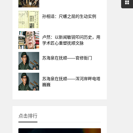
孙相适：尺蠖之屈的生动实例
卢然：以新闻敏锐叩问历史，用
学术匠心重塑抚顺文脉
苏海泉在抚顺——官修衙门
苏海泉在抚顺——浑河岸畔电塔
巍巍
点击排行