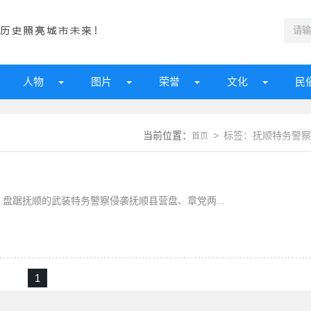
人物
图片
荣誉
文化
民
当前位置：
> 标签：抚顺特务警察
首页
，盘踞抚顺的武装特务警察侵袭抚顺县营盘、章党两...
1