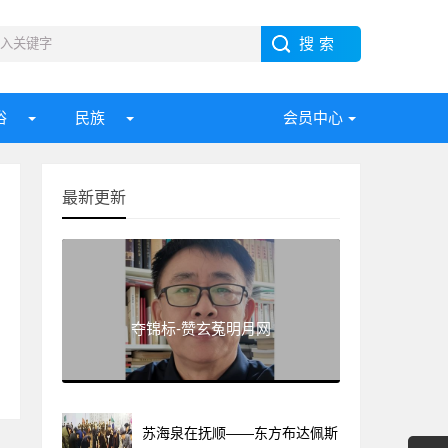
俗
民族
会员中心
最新更新
夺锦标-赞玄菟明月网
苏海泉在抚顺——东方布达佩斯