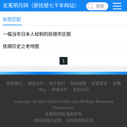
玄菟明月网（原抚顺七千年网站）
搜索
标签匹配
一幅当年日本人绘制的抚顺市区图
抚顺历史之老地图
1
联系我们
-
网站合作
-
关于我们
-
网站地图
-
给我留言
-
投稿
中心
-
申请专栏
-
手机访问
Copyright @ 2012-2020 fs7000.com All Right Reserved
Powered by
玄菟明月网 版权所有
本网站独立运营，与任何机构无关