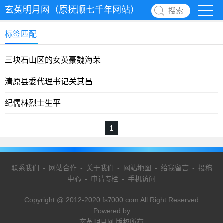
玄菟明月网（原抚顺七千年网站）
搜索
标签匹配
三块石山区的女英豪魏海荣
清原县委代理书记关其昌
纪儒林烈士生平
1
联系我们
-
网站合作
-
关于我们
-
网站地图
-
给我留言
-
投稿
中心
-
申请专栏
-
手机访问
Copyright @ 2012-2020 fs7000.com All Right Reserved
Powered by
玄菟明月网 版权所有