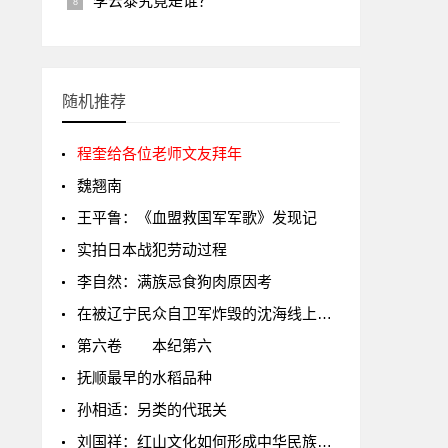
李云泰究竟是谁？
随机推荐
程奎给各位老师文友拜年
魏翘南
王平鲁：《血盟救国军军歌》发现记
实拍日本战犯劳动过程
李自然：满族忌食狗肉原因考
在被辽宁民众自卫军炸毁的沈海线上的列车前合影的日本守备队员
第六卷 本纪第六
抚顺最早的水稻品种
孙相适：另类的代珉关
刘国祥：红山文化如何形成中华民族共同文化基因？