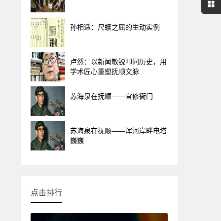
孙相适：尺蠖之屈的生动实例
卢然：以新闻敏锐叩问历史，用
学术匠心重塑抚顺文脉
苏海泉在抚顺——官修衙门
苏海泉在抚顺——浑河岸畔电塔
巍巍
点击排行