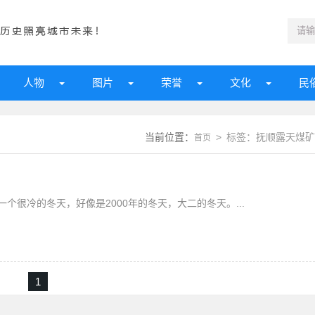
人物
图片
荣誉
文化
民
当前位置：
> 标签：抚顺露天煤矿
首页
很冷的冬天，好像是2000年的冬天，大二的冬天。...
1