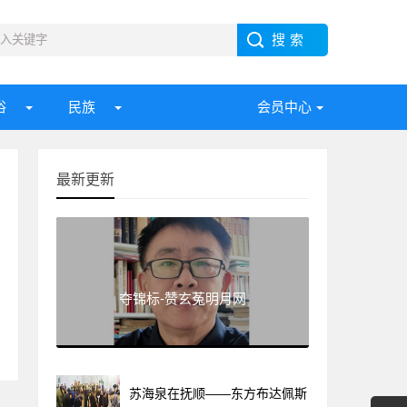
俗
民族
会员中心
最新更新
夺锦标-赞玄菟明月网
苏海泉在抚顺——东方布达佩斯