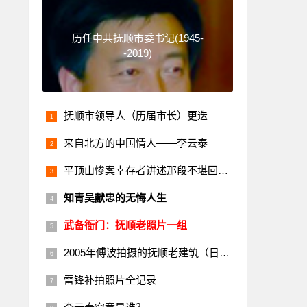
历任中共抚顺市委书记(1945-
-2019)
抚顺市领导人（历届市长）更迭
来自北方的中国情人——李云泰
平顶山惨案幸存者讲述那段不堪回首的历史
知青吴献忠的无悔人生
武备衙门：抚顺老照片一组
2005年傅波拍摄的抚顺老建筑（日本楼）
雷锋补拍照片全记录