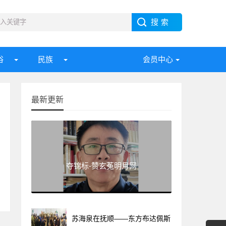
俗
民族
会员中心
最新更新
夺锦标-赞玄菟明月网
苏海泉在抚顺——东方布达佩斯