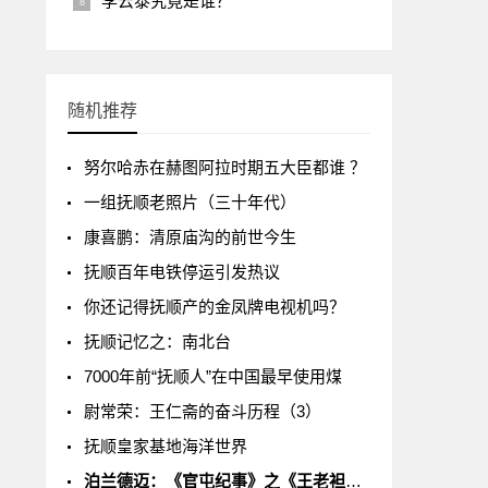
李云泰究竟是谁？
随机推荐
努尔哈赤在赫图阿拉时期五大臣都谁 ？
一组抚顺老照片（三十年代）
康喜鹏：清原庙沟的前世今生
抚顺百年电铁停运引发热议
你还记得抚顺产的金凤牌电视机吗？
抚顺记忆之：南北台
7000年前“抚顺人”在中国最早使用煤
尉常荣：王仁斋的奋斗历程（3）
抚顺皇家基地海洋世界
泊兰德迈：《官屯纪事》之《王老袒儿》