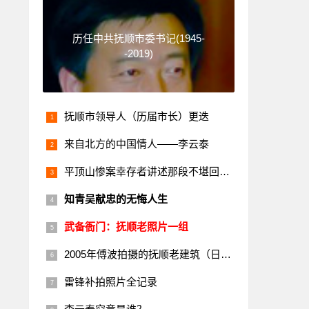
历任中共抚顺市委书记(1945-
-2019)
抚顺市领导人（历届市长）更迭
来自北方的中国情人——李云泰
平顶山惨案幸存者讲述那段不堪回首的历史
知青吴献忠的无悔人生
武备衙门：抚顺老照片一组
2005年傅波拍摄的抚顺老建筑（日本楼）
雷锋补拍照片全记录