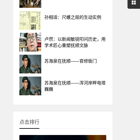
孙相适：尺蠖之屈的生动实例
卢然：以新闻敏锐叩问历史，用
学术匠心重塑抚顺文脉
苏海泉在抚顺——官修衙门
苏海泉在抚顺——浑河岸畔电塔
巍巍
点击排行