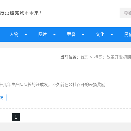
人物
图片
荣誉
文化
民
当前位置：
> 标签：改革开发初期
首页
几年生产队队长的汪成发，不久前在公社召开的表扬奖励...
况
1