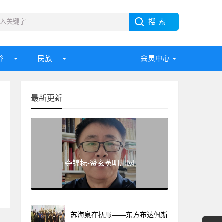
俗
民族
会员中心
最新更新
夺锦标-赞玄菟明月网
苏海泉在抚顺——东方布达佩斯