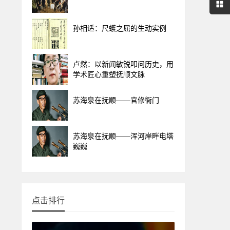
孙相适：尺蠖之屈的生动实例
卢然：以新闻敏锐叩问历史，用
学术匠心重塑抚顺文脉
苏海泉在抚顺——官修衙门
苏海泉在抚顺——浑河岸畔电塔
巍巍
点击排行