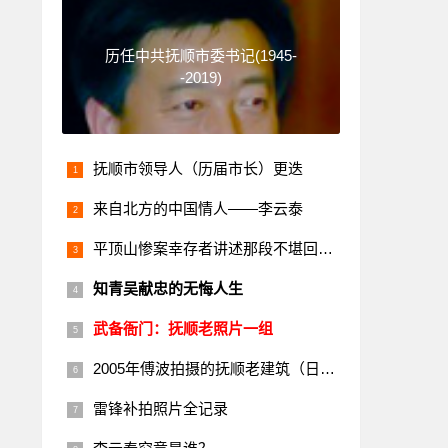
历任中共抚顺市委书记(1945-
-2019)
抚顺市领导人（历届市长）更迭
来自北方的中国情人——李云泰
平顶山惨案幸存者讲述那段不堪回首的历史
知青吴献忠的无悔人生
武备衙门：抚顺老照片一组
2005年傅波拍摄的抚顺老建筑（日本楼）
雷锋补拍照片全记录