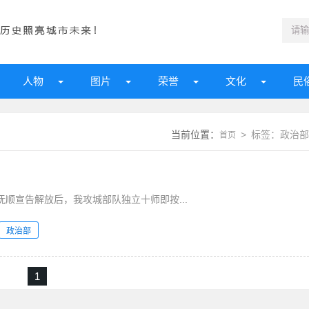
人物
图片
荣誉
文化
民
当前位置：
> 标签：政治部
首页
任务 1948年10月30日抚顺宣告解放后，我攻城部队独立十师即按...
政治部
1