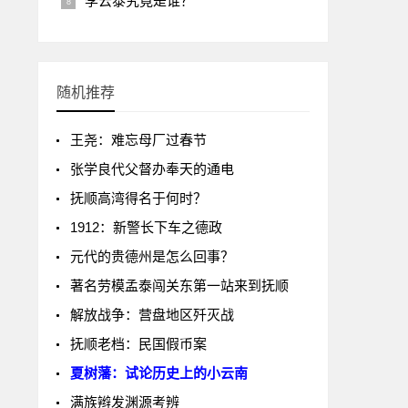
李云泰究竟是谁？
随机推荐
王尧：难忘母厂过春节
张学良代父督办奉天的通电
抚顺高湾得名于何时？
1912：新警长下车之德政
元代的贵德州是怎么回事？
著名劳模孟泰闯关东第一站来到抚顺
解放战争：营盘地区歼灭战
抚顺老档：民国假币案
夏树藩：试论历史上的小云南
满族辫发渊源考辨