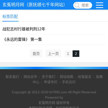
玄菟明月网（原抚顺七千年网站）
搜索
标签匹配
战犯志村行雄被判刑12年
《永远的雷锋》 第一集
首页
上一页
1
2
联系我们
-
网站合作
-
关于我们
-
网站地图
-
给我留言
-
投稿
中心
-
申请专栏
-
手机访问
Copyright @ 2012-2020 fs7000.com All Right Reserved
Powered by
玄菟明月网 版权所有