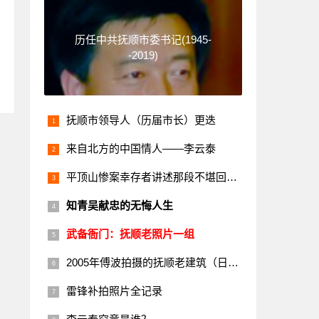
历任中共抚顺市委书记(1945-
-2019)
抚顺市领导人（历届市长）更迭
来自北方的中国情人——李云泰
平顶山惨案幸存者讲述那段不堪回首的历史
知青吴献忠的无悔人生
武备衙门：抚顺老照片一组
2005年傅波拍摄的抚顺老建筑（日本楼）
雷锋补拍照片全记录