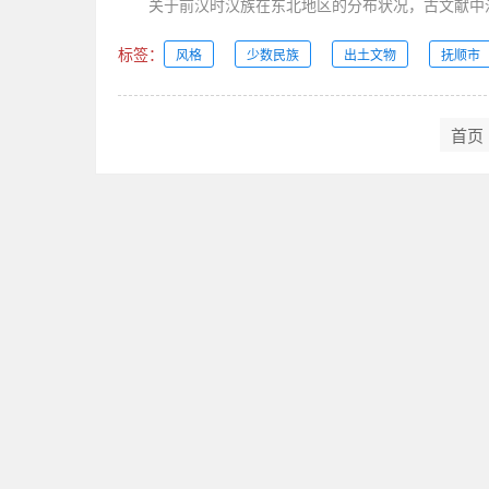
关于前汉时汉族在东北地区的分布状况，古文献中没
标签：
风格
少数民族
出土文物
抚顺市
首页