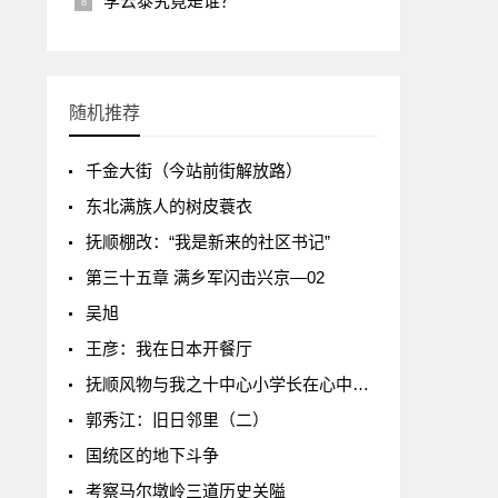
李云泰究竟是谁？
随机推荐
千金大街（今站前街解放路）
东北满族人的树皮蓑衣
抚顺棚改：“我是新来的社区书记”
第三十五章 满乡军闪击兴京—02
吴旭
王彦：我在日本开餐厅
抚顺风物与我之十中心小学长在心中（续）
郭秀江：旧日邻里（二）
国统区的地下斗争
考察马尔墩岭三道历史关隘