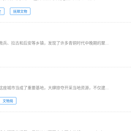
史
抚顺文物
兵、拉古和后安等乡镇，发现了许多青铜时代中晚期的聚...
座城市当成了重要基地，大肆掠夺开采当地资源，不仅建...
文物局