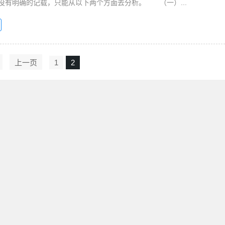
有明确的记载，只能从以下两个方面去分析。 （一）...
上一页
1
2