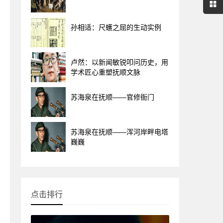
孙相适：尺蠖之屈的生动实例
卢然：以新闻敏锐叩问历史，用
学术匠心重塑抚顺文脉
苏海泉在抚顺——官修衙门
苏海泉在抚顺——浑河岸畔电塔
巍巍
点击排行