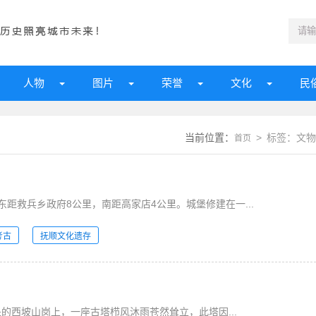
人物
图片
荣誉
文化
民
当前位置：
> 标签：文物
首页
距救兵乡政府8公里，南距高家店4公里。城堡修建在一...
考古
抚顺文化遗存
处的西坡山岗上，一座古塔栉风沐雨苍然耸立，此塔因...