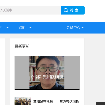
俗
民族
会员中心
最新更新
夺锦标-赞玄菟明月网
苏海泉在抚顺——东方布达佩斯