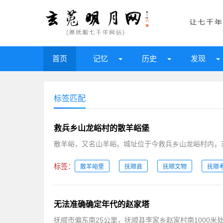
首页
记忆
历史
发现
标签匹配
救兵乡山龙峪村的散羊峪堡
散羊峪，又名山羊峪。城址位于今救兵乡山龙峪村内，东
标签：
散羊峪堡
抚顺县
抚顺文物
抚顺
无法准确确定年代的赵家塔
抚顺市偏东南25公里，抚顺县李家乡赵家村南1000米