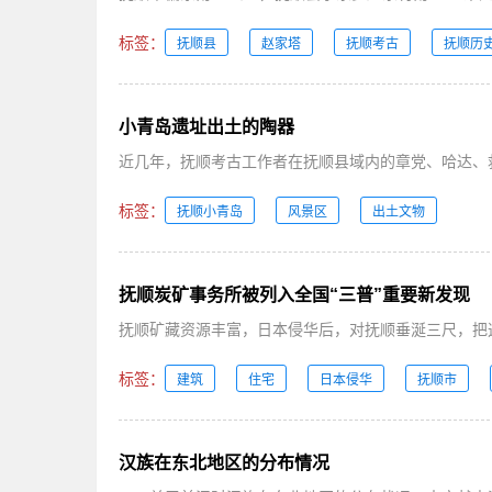
标签：
抚顺县
赵家塔
抚顺考古
抚顺历
小青岛遗址出土的陶器
近几年，抚顺考古工作者在抚顺县域内的章党、哈达、救
标签：
抚顺小青岛
风景区
出土文物
抚顺炭矿事务所被列入全国“三普”重要新发现
抚顺矿藏资源丰富，日本侵华后，对抚顺垂涎三尺，把这
标签：
建筑
住宅
日本侵华
抚顺市
汉族在东北地区的分布情况