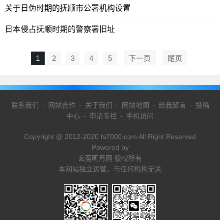
关于日伪时期的抚顺市公署机构设置
日本侵占抚顺时期的警察署旧址
1
2
3
4
5
下一页
尾页
联系我们
-
网站合作
-
关于我们
-
网站地图
-
给我留言
-
投稿
中心
-
申请专栏
-
手机访问
Copyright @ 2012-2020 fs7000.com All Right Reserved
Powered by
玄菟明月网 版权所有
本网站独立运营，与任何机构无关