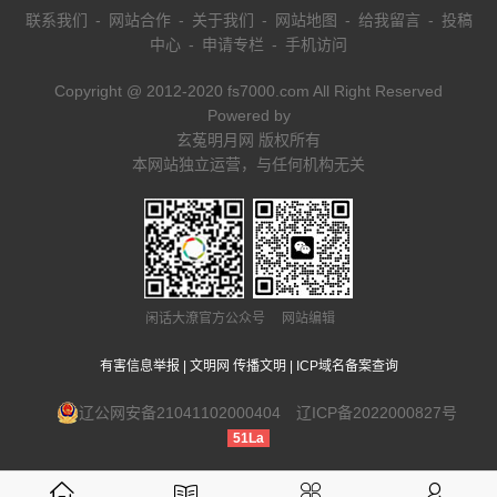
联系我们
-
网站合作
-
关于我们
-
网站地图
-
给我留言
-
投稿
中心
-
申请专栏
-
手机访问
Copyright @ 2012-2020 fs7000.com All Right Reserved
Powered by
玄菟明月网 版权所有
本网站独立运营，与任何机构无关
闲话大潦官方公众号 网站编辑
有害信息举报
|
文明网 传播文明
|
ICP域名备案查询
辽公网安备21041102000404
辽ICP备2022000827号
51La