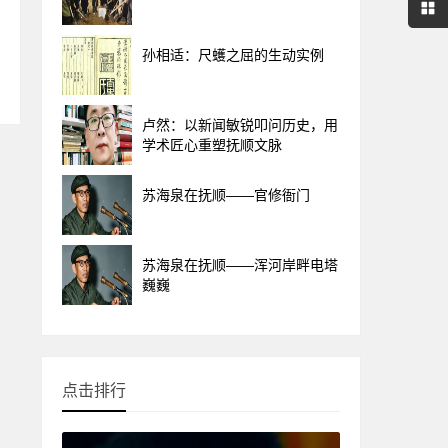
孙相适：尺蠖之屈的生动实例
卢然：以新闻敏锐叩问历史，用
学术匠心重塑抚顺文脉
苏海泉在抚顺——官修衙门
苏海泉在抚顺——浑河岸畔电塔
巍巍
点击排行