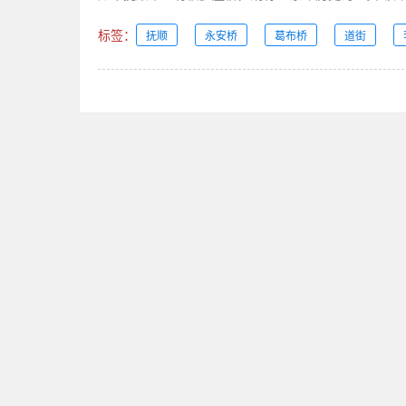
标签：
抚顺
永安桥
葛布桥
道街