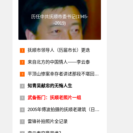
历任中共抚顺市委书记(1945-
-2019)
抚顺市领导人（历届市长）更迭
来自北方的中国情人——李云泰
平顶山惨案幸存者讲述那段不堪回首的历史
知青吴献忠的无悔人生
武备衙门：抚顺老照片一组
2005年傅波拍摄的抚顺老建筑（日本楼）
雷锋补拍照片全记录