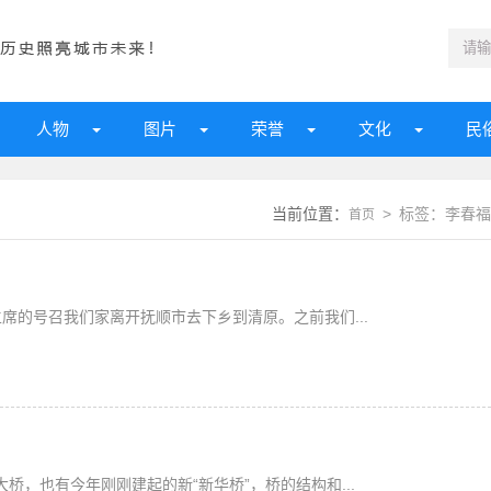
人物
图片
荣誉
文化
民
当前位置：
> 标签：李春福
首页
主席的号召我们家离开抚顺市去下乡到清原。之前我们...
桥，也有今年刚刚建起的新“新华桥”，桥的结构和...