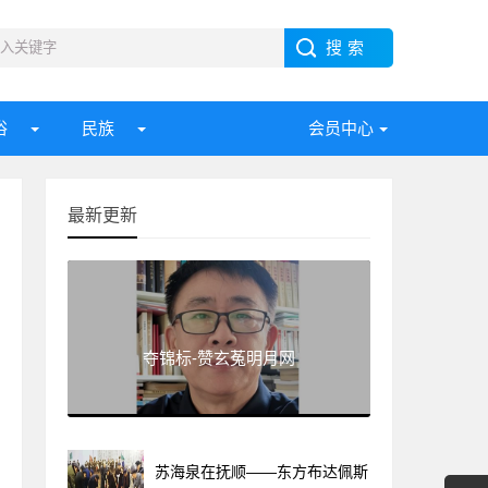
俗
民族
会员中心
最新更新
夺锦标-赞玄菟明月网
苏海泉在抚顺——东方布达佩斯