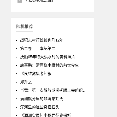
李云泰究竟是谁？
随机推荐
战犯志村行雄被判刑12年
第二卷 本纪第二
抚顺05年特大洪水时的资料照片
康喜鹏：清原柳木桥村的前世今生
《艮维窝集考》叙
郑升之
肖竞：第一次解放期间抚顺工会组织的迅速建立
满洲旗分里的非满蒙姓氏
浑河里的这些奇怪石头
《满洲实录》中殊异征兆探析