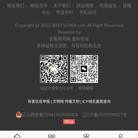
联系我们
-
网站合作
-
关于我们
-
网站地图
-
给我留言
-
投稿
中心
-
申请专栏
-
手机访问
Copyright @ 2012-2020 fs7000.com All Right Reserved
Powered by
玄菟明月网 版权所有
本网站独立运营，与任何机构无关
闲话大潦官方公众号 网站编辑
有害信息举报
|
文明网 传播文明
|
ICP域名备案查询
辽公网安备21041102000404
辽ICP备2022000827号
51La