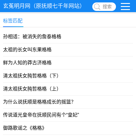
玄菟明月网（原抚顺七千年网站）
搜索
标签匹配
孙相适：被消失的詹泰格格
太祖的长女叫东果格格
鲜为人知的莽古济格格
清太祖抚女肫哲格格（下）
清太祖抚女肫哲格格（上）
为什么说抚顺是格格成长的摇篮？
传说道光皇帝在抚顺民间有个“皇妃”
御路歌谣之《格格》