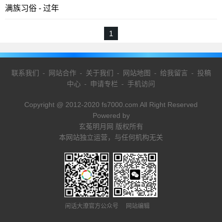
满族习俗 - 过年
1
联系我们
-
网站合作
-
关于我们
-
网站地图
-
给我留言
-
投稿
中心
-
申请专栏
-
手机访问
Copyright @ 2012-2020 fs7000.com All Right Reserved
Powered by
玄菟明月网 版权所有
本网站独立运营，与任何机构无关
闲话大潦官方公众号 网站编辑