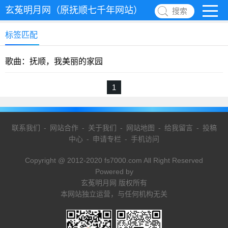
玄菟明月网（原抚顺七千年网站）
搜索
标签匹配
歌曲：抚顺，我美丽的家园
1
联系我们
-
网站合作
-
关于我们
-
网站地图
-
给我留言
-
投稿
中心
-
申请专栏
-
手机访问
Copyright @ 2012-2020 fs7000.com All Right Reserved
Powered by
玄菟明月网 版权所有
本网站独立运营，与任何机构无关