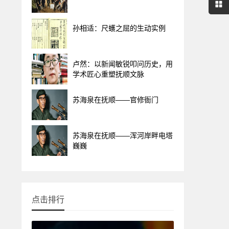
孙相适：尺蠖之屈的生动实例
卢然：以新闻敏锐叩问历史，用
学术匠心重塑抚顺文脉
苏海泉在抚顺——官修衙门
苏海泉在抚顺——浑河岸畔电塔
巍巍
点击排行