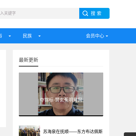
俗
民族
会员中心
最新更新
夺锦标-赞玄菟明月网
苏海泉在抚顺——东方布达佩斯