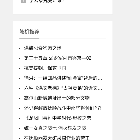
李云泰究竟是谁？
随机推荐
满族忌食狗肉之迷
第三十五章 满乡军闪击兴京—02
抗美援朝、保家卫国
徐洪：一组邮品讲述“仙金寨”背后的故事
六种《满文老档》“太祖责弟”的译文刍议
高尔山新城遗址出土的部分文物
还记得解放抚顺战斗中那些将领们吗？
《龙凤旧事》中学时代-母校之恋
统一女真之战七 消灭辉发之战
在抚顺西露天矿采煤作业的劳工