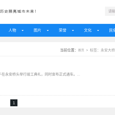
人物
图片
荣誉
文化
民
当前位置：
> 标签：永安大桥
首页
上午在永安桥头举行竣工典礼，同时宣布正式通车。...
1