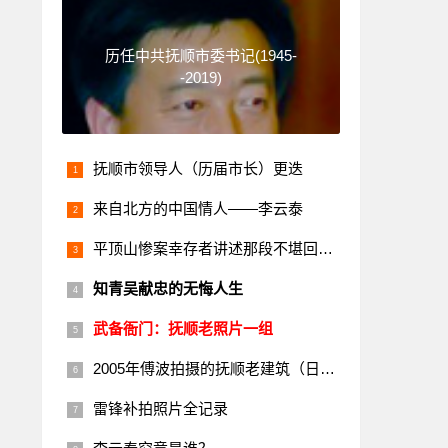
历任中共抚顺市委书记(1945-
-2019)
抚顺市领导人（历届市长）更迭
来自北方的中国情人——李云泰
平顶山惨案幸存者讲述那段不堪回首的历史
知青吴献忠的无悔人生
武备衙门：抚顺老照片一组
2005年傅波拍摄的抚顺老建筑（日本楼）
雷锋补拍照片全记录