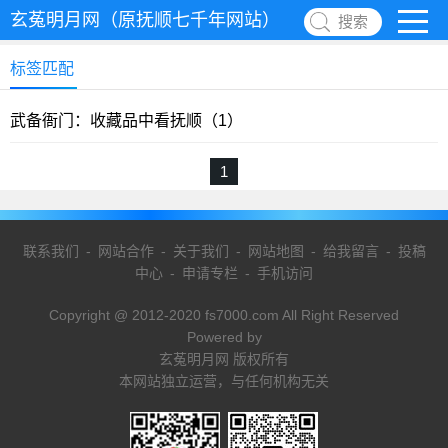
玄菟明月网（原抚顺七千年网站）
搜索
标签匹配
武备衙门：收藏品中看抚顺（1）
1
联系我们
-
网站合作
-
关于我们
-
网站地图
-
给我留言
-
投稿
中心
-
申请专栏
-
手机访问
Copyright @ 2012-2020 fs7000.com All Right Reserved
Powered by
玄菟明月网 版权所有
本网站独立运营，与任何机构无关