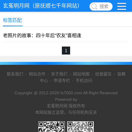
玄菟明月网（原抚顺七千年网站）
搜索
标签匹配
老照片的故事：四十年后“农友”喜相逢
1
联系我们
-
网站合作
-
关于我们
-
网站地图
-
给我留言
-
投稿
中心
-
申请专栏
-
手机访问
Copyright @ 2012-2020 fs7000.com All Right Reserved
Powered by
玄菟明月网 版权所有
本网站独立运营，与任何机构无关