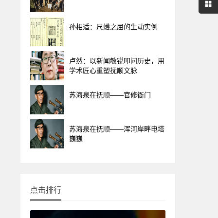
孙相适：尺蠖之屈的生动实例
卢然：以新闻敏锐叩问历史，用
学术匠心重塑抚顺文脉
苏海泉在抚顺——官修衙门
苏海泉在抚顺——浑河岸畔电塔
巍巍
点击排行