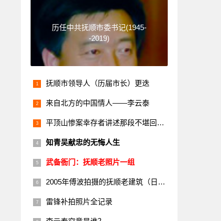
历任中共抚顺市委书记(1945-
-2019)
抚顺市领导人（历届市长）更迭
来自北方的中国情人——李云泰
平顶山惨案幸存者讲述那段不堪回首的历史
知青吴献忠的无悔人生
武备衙门：抚顺老照片一组
2005年傅波拍摄的抚顺老建筑（日本楼）
雷锋补拍照片全记录