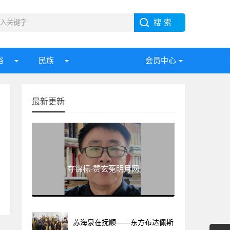
俗
民族
会员中心
最新更新
夺锦标-赞玄菟明月网
苏海泉在抚顺——东方布达佩斯