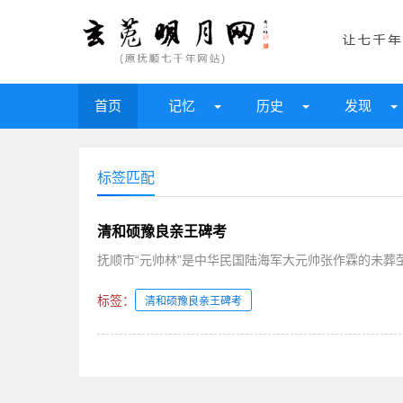
首页
记忆
历史
发现
标签匹配
清和硕豫良亲王碑考
抚顺市“元帅林”是中华民国陆海军大元帅张作霖的未葬茔
标签：
清和硕豫良亲王碑考