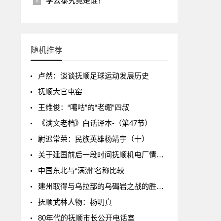
李云泰究竟是谁？
随机推荐
卢然：谈谈抚顺足球运动发展历史
抚顺大官屯窑
王维俊：“噶咕”的“老绷”四叔
《满文老档》白话译本-（第47节）
尉迟常荣：民族英雄杨靖宇（十）
关于建国前后一段时间抚顺机电厂情况的回忆
中国东北与“满洲”名称比较
建州取得与乌拉部的乌碣岩之战的胜利有何意义？
抚顺武林人物：杨明真
80年代的抚顺市长公开电话室