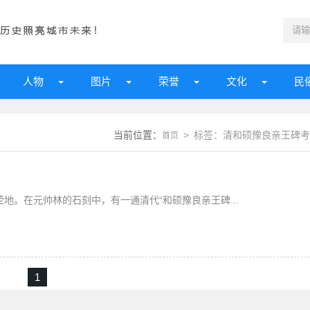
人物
图片
荣誉
文化
民
当前位置：
> 标签：清和硕豫良亲王碑考
首页
地。在元帅林的石刻中，有一通清代“和硕豫良亲王碑...
1