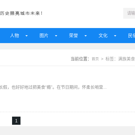
人物
图片
荣誉
文化
民
当前位置：
> 标签：满族美食
首页
假，也好好地过把美食“瘾”。在节日期间，怀柔长哨营...
1