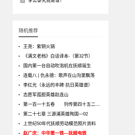
李云泰究竟是谁？
随机推荐
王尧：紫铜火锅
《满文老档》白话译本-（第32节）
国内第一台自动吹泡机在抚顺诞生
连载八 | 仇永德：歌声在山沟里飘荡
李红光（永远的丰碑·抗日英雄谱）
志愿军孤胆英雄赵连山
第一百一十五卷 列传第四十五二国外记
第二十七章 三源浦英雄殉国—02
上世纪50年代抚顺劳动模范照片资料
赵广庆：中华第一铁—抚顺电铁