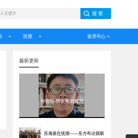
俗
民族
会员中心
最新更新
夺锦标-赞玄菟明月网
苏海泉在抚顺——东方布达佩斯