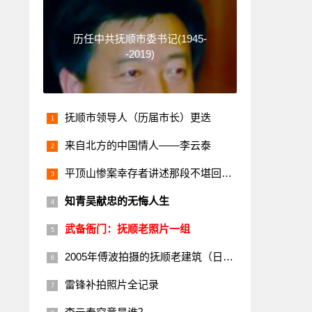
历任中共抚顺市委书记(1945-
-2019)
抚顺市领导人（历届市长）更迭
来自北方的中国情人——李云泰
平顶山惨案幸存者讲述那段不堪回首的历史
知青吴献忠的无悔人生
武备衙门：抚顺老照片一组
2005年傅波拍摄的抚顺老建筑（日本楼）
雷锋补拍照片全记录