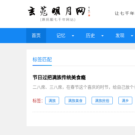
首页
记忆
历史
发现
标签匹配
节日过把满族传统美食瘾
二八席、三八席，在春节这个喜庆的时节，给自己放个长
标签：
满族
满族美食
满族民俗
满乡