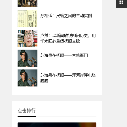
孙相适：尺蠖之屈的生动实例
卢然：以新闻敏锐叩问历史，用
学术匠心重塑抚顺文脉
苏海泉在抚顺——官修衙门
苏海泉在抚顺——浑河岸畔电塔
巍巍
点击排行