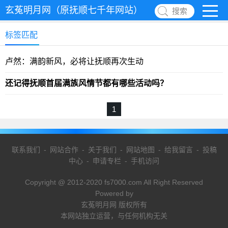
玄菟明月网（原抚顺七千年网站）
搜索
标签匹配
卢然：满韵新风，必将让抚顺再次生动
还记得抚顺首届满族风情节都有哪些活动吗？
1
联系我们
-
网站合作
-
关于我们
-
网站地图
-
给我留言
-
投稿
中心
-
申请专栏
-
手机访问
Copyright @ 2012-2020 fs7000.com All Right Reserved
Powered by
玄菟明月网 版权所有
本网站独立运营，与任何机构无关