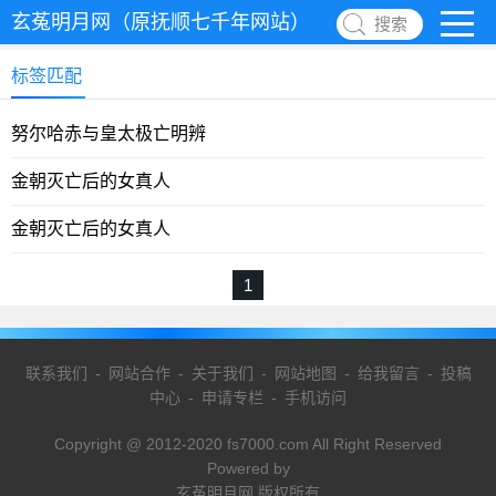
玄菟明月网（原抚顺七千年网站）
搜索
标签匹配
努尔哈赤与皇太极亡明辨
金朝灭亡后的女真人
金朝灭亡后的女真人
1
联系我们
-
网站合作
-
关于我们
-
网站地图
-
给我留言
-
投稿
中心
-
申请专栏
-
手机访问
Copyright @ 2012-2020 fs7000.com All Right Reserved
Powered by
玄菟明月网 版权所有