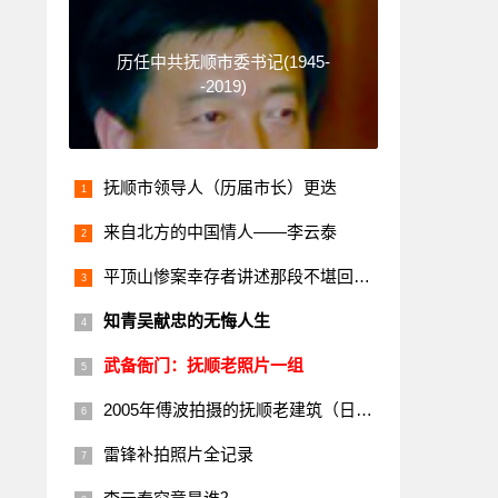
历任中共抚顺市委书记(1945-
-2019)
抚顺市领导人（历届市长）更迭
来自北方的中国情人——李云泰
平顶山惨案幸存者讲述那段不堪回首的历史
知青吴献忠的无悔人生
武备衙门：抚顺老照片一组
2005年傅波拍摄的抚顺老建筑（日本楼）
雷锋补拍照片全记录