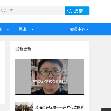
俗
民族
会员中心
最新更新
夺锦标-赞玄菟明月网
苏海泉在抚顺——东方布达佩斯