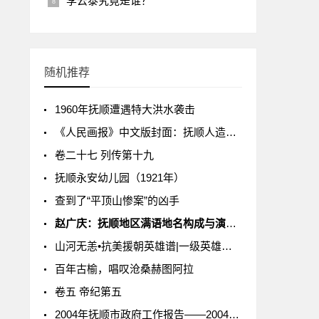
李云泰究竟是谁？
随机推荐
1960年抚顺遭遇特大洪水袭击
《人民画报》中文版封面：抚顺人造石油厂
卷二十七 列传第十九
抚顺永安幼儿园（1921年）
查到了“平顶山惨案”的凶手
赵广庆：抚顺地区满语地名构成与演变（二）
山河无恙•抗美援朝英雄谱|一级英雄赵宝桐
百年古榆，唱叹沧桑赫图阿拉
卷五 帝纪第五
2004年抚顺市政府工作报告——2004年1月13日在抚顺市第十三届人民代表大会第二次会议上