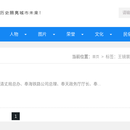
人物
图片
荣誉
文化
民
当前位置：
> 标签：王镜寰
首页
清丈局总办、奉海铁路公司总理、奉天政务厅厅长、奉...
1