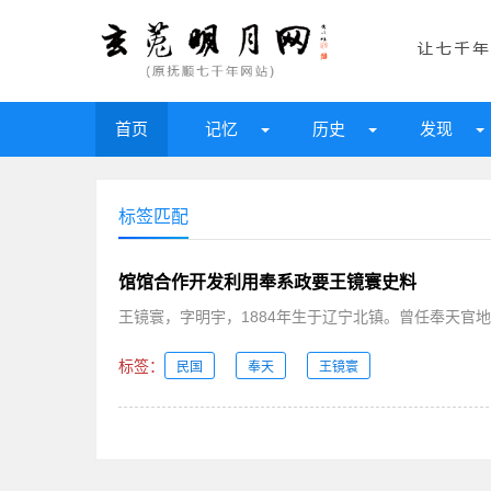
首页
记忆
历史
发现
标签匹配
馆馆合作开发利用奉系政要王镜寰史料
王镜寰，字明宇，1884年生于辽宁北镇。曾任奉天官地
标签：
民国
奉天
王镜寰