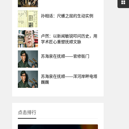
孙相适：尺蠖之屈的生动实例
卢然：以新闻敏锐叩问历史，用
学术匠心重塑抚顺文脉
苏海泉在抚顺——官修衙门
苏海泉在抚顺——浑河岸畔电塔
巍巍
点击排行