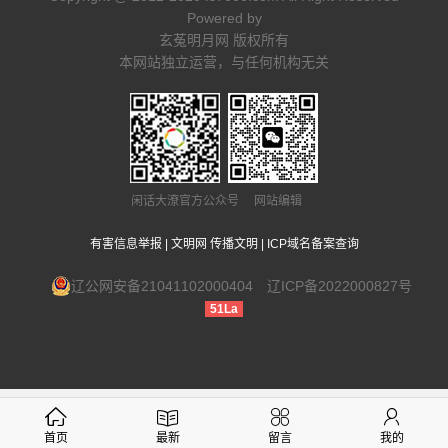
Powered by
玄菟明月网 版权所有
本网站独立运营，与任何机构无关
闲话大潦官方公众号 网站编辑
有害信息举报
|
文明网 传播文明
|
ICP域名备案查询
辽公网安备21041102000404
辽ICP备2022000827号
51La
首页
最新
留言
我的