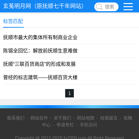
玄菟明月网（原抚顺七千年网站）
搜索
标签匹配
抚顺市最大的集体所有制商业企业
陈锡全回忆：解放前抚顺生意难做
抚顺“三联百货商店”的形成和发展
曾经的标志建筑——抚顺百货大楼
1
联系我们
-
网站合作
-
关于我们
-
网站地图
-
给我留言
-
投稿
中心
-
申请专栏
-
手机访问
Copyright @ 2012-2020 fs7000.com All Right Reserved