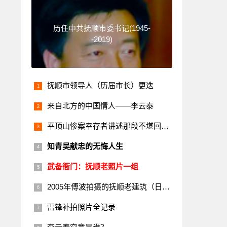
历任中共抚顺市委书记(1945-
-2019)
抚顺市领导人（历届市长）更迭
来自北方的中国情人——李云泰
平顶山惨案幸存者讲述那段不堪回首的历史
知青吴献忠的无悔人生
武备衙门：抚顺老照片一组
2005年傅波拍摄的抚顺老建筑（日本楼）
雷锋补拍照片全记录