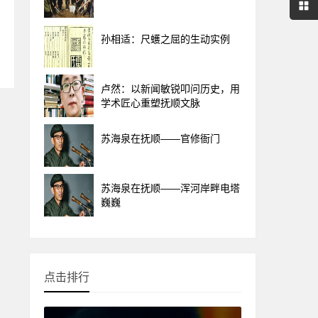
孙相适：尺蠖之屈的生动实例
卢然：以新闻敏锐叩问历史，用
学术匠心重塑抚顺文脉
苏海泉在抚顺——官修衙门
苏海泉在抚顺——浑河岸畔电塔
巍巍
点击排行