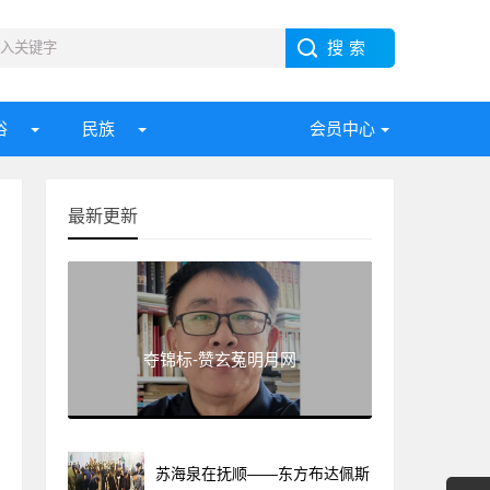
俗
民族
会员中心
最新更新
夺锦标-赞玄菟明月网
苏海泉在抚顺——东方布达佩斯