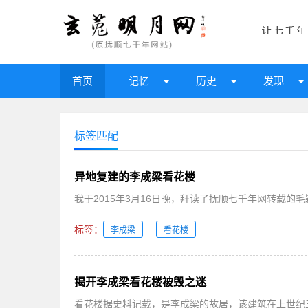
首页
记忆
历史
发现
标签匹配
异地复建的李成梁看花楼
我于2015年3月16日晚，拜读了抚顺七千年网转载的毛
标签：
李成梁
看花楼
揭开李成梁看花楼被毁之迷
看花楼据史料记载，是李成梁的故居，该建筑在上世纪五十