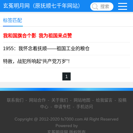
玄菟明月网（原抚顺七千年网站）
搜索
标签匹配
我和国旗合个影 我为祖国来点赞
1955：我怀念着抚顺——祖国工业的粮仓
特赦，战犯所响起“共产党万岁”！
1
联系我们
-
网站合作
-
关于我们
-
网站地图
-
给我留言
-
投稿
中心
-
申请专栏
-
手机访问
Copyright @ 2012-2020 fs7000.com All Right Reserved
Powered by
玄菟明月网 版权所有