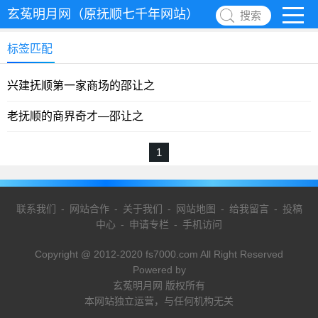
玄菟明月网（原抚顺七千年网站）
搜索
标签匹配
兴建抚顺第一家商场的邵让之
老抚顺的商界奇才—邵让之
1
联系我们
-
网站合作
-
关于我们
-
网站地图
-
给我留言
-
投稿
中心
-
申请专栏
-
手机访问
Copyright @ 2012-2020 fs7000.com All Right Reserved
Powered by
玄菟明月网 版权所有
本网站独立运营，与任何机构无关