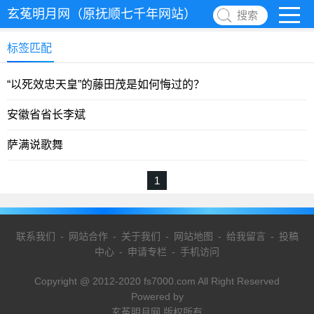
玄菟明月网（原抚顺七千年网站）
搜索
标签匹配
“以死效忠天皇”的藤田茂是如何悔过的？
安徽省省长李斌
萨满说歌舞
1
联系我们
-
网站合作
-
关于我们
-
网站地图
-
给我留言
-
投稿
中心
-
申请专栏
-
手机访问
Copyright @ 2012-2020 fs7000.com All Right Reserved
Powered by
玄菟明月网 版权所有