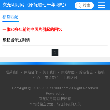
玄菟明月网（原抚顺七千年网站）
搜索
标签匹配
一张80多年前的老照片引起的回忆
想起当年送别情
1
联系我们
-
网站合作
-
关于我们
-
网站地图
-
给我留言
-
投稿
中心
-
申请专栏
-
手机访问
Copyright @ 2012-2020 fs7000.com All Right Reserved
Powered by
玄菟明月网 版权所有
本网站独立运营，与任何机构无关