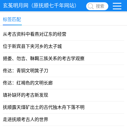
玄菟明月网（原抚顺七千年网站）
搜索
标签匹配
从考古资料中看燕对辽东的经营
位于新宾县下夹河乡的太子城
挹娄、勿吉、靺鞨三族关系的考古学观察
佟达：青铜文明箕子刀
佟达：红褐色的文明长廊
填补缺环的考古新发现
抚顺露天煤矿出土的古代独木舟下落不明
走进抚顺考古人的世界