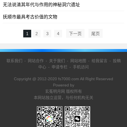
无法说清其年代与作用的神秘洞穴遗址
抚顺市最具考古价值的文物
1
2
3
4
下一页
尾页
联系我们
-
网站合作
-
关于我们
-
网站地图
-
给我留言
-
投稿
中心
-
申请专栏
-
手机访问
Copyright @ 2012-2020 fs7000.com All Right Reserved
Powered by
玄菟明月网 版权所有
本网站独立运营，与任何机构无关