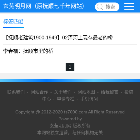
玄菟明月网（原抚顺七千年网站）
搜索
标签匹配
【抚顺老建筑1900-1949】02浑河上现存最老的桥
李春福：抚顺市里的桥
1
联系我们
-
网站合作
-
关于我们
-
网站地图
-
给我留言
-
投稿
中心
-
申请专栏
-
手机访问
Copyright @ 2012-2020 fs7000.com All Right Reserved
Powered by
玄菟明月网 版权所有
本网站独立运营，与任何机构无关