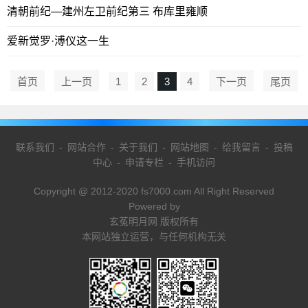
清朝前纪—建州左卫前纪第三 布库里雍顺
爱新觉罗·溥仪这一生
首页
上一页
1
2
3
4
下一页
尾页
联系我们
-
网站合作
-
关于我们
-
网站地图
-
给我留言
-
投稿
中心
-
申请专栏
-
手机访问
Copyright @ 2012-2020 fs7000.com All Right Reserved
Powered by
玄菟明月网 版权所有
本网站独立运营，与任何机构无关