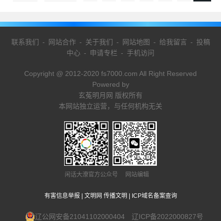
联系我们
-
网站合作
-
关于我们
-
网站地图
-
给我留言
-
投稿
中心
-
申请专栏
-
手机访问
Copyright @ 2012-2020 fs7000.com All Right Reserved
Powered by
玄菟明月网 版权所有
本网站独立运营，与任何机构无关
闲话大潦官方公众号 网站编辑
有害信息举报
|
文明网 传播文明
|
ICP域名备案查询
辽公网安备21041102000404
辽ICP备2022000827号