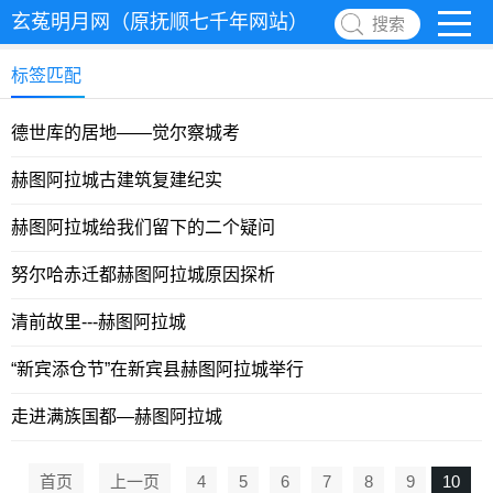
玄菟明月网（原抚顺七千年网站）
搜索
标签匹配
德世库的居地——觉尔察城考
赫图阿拉城古建筑复建纪实
赫图阿拉城给我们留下的二个疑问
努尔哈赤迁都赫图阿拉城原因探析
清前故里---赫图阿拉城
“新宾添仓节”在新宾县赫图阿拉城举行
走进满族国都—赫图阿拉城
首页
上一页
4
5
6
7
8
9
10