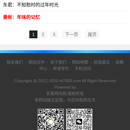
东君：不知愁时的过年时光
景彬：年味的记忆
1
2
3
下一页
尾页
联系我们
-
网站合作
-
关于我们
-
网站地图
-
给我留言
-
投稿
中心
-
申请专栏
-
手机访问
Copyright @ 2012-2020 fs7000.com All Right Reserved
Powered by
玄菟明月网 版权所有
本网站独立运营，与任何机构无关