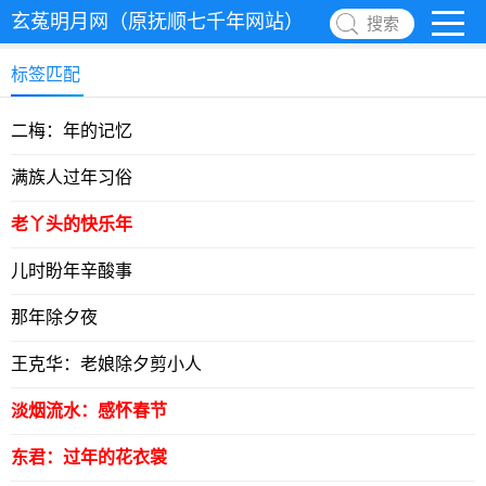
玄菟明月网（原抚顺七千年网站）
搜索
标签匹配
二梅：年的记忆
满族人过年习俗
老丫头的快乐年
儿时盼年辛酸事
那年除夕夜
王克华：老娘除夕剪小人
淡烟流水：感怀春节
东君：过年的花衣裳