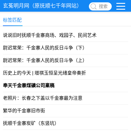
玄菟明月网（原抚顺七千年网站）
搜索
标签匹配
说说旧时抚顺千金寨商场、戏园子、民间艺术
尉迟常荣：千金寨人民的反日斗争（下）
尉迟常荣：千金寨人民的反日斗争（上）
历史上的今天 | 增祺玉恒呈光绪皇帝奏折
奉天千金寨煤礦公司稟稿
老照片：长春之下盖以千金寨最为注意
繁华的千金寨旧市街
抚顺千金寨炭矿（东竖坑）