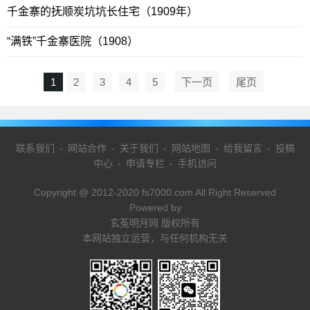
千金寨的抚顺炭坑坑长住宅（1909年）
“满铁”千金寨医院（1908）
1
2
3
4
5
下一页
尾页
联系我们
-
网站合作
-
关于我们
-
网站地图
-
给我留言
-
投稿
中心
-
申请专栏
-
手机访问
Copyright @ 2012-2020 fs7000.com All Right Reserved
Powered by
玄菟明月网 版权所有
本网站独立运营，与任何机构无关