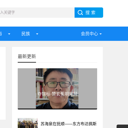
俗
民族
会员中心
最新更新
夺锦标-赞玄菟明月网
苏海泉在抚顺——东方布达佩斯