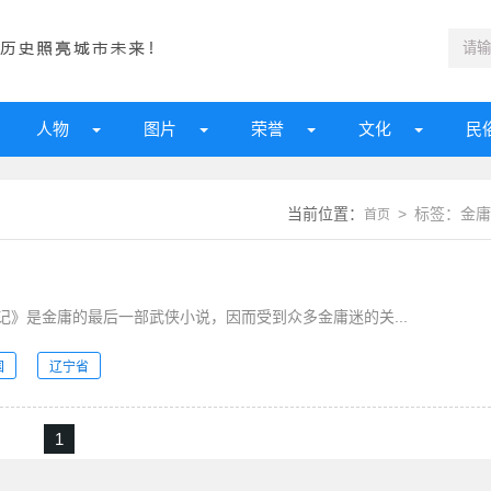
人物
图片
荣誉
文化
民
当前位置：
> 标签：金庸
首页
》是金庸的最后一部武侠小说，因而受到众多金庸迷的关...
国
辽宁省
1