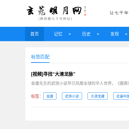
首页
记忆
历史
发现
标签匹配
[视频]寻找“大清龙脉”
金庸先生的武侠小说早已风靡全球的华人世界，《鹿鼎记
标签：
金庸
武侠小说
大清宝藏
走遍中