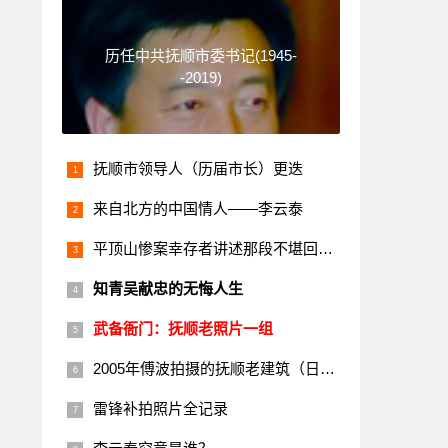
历任中共抚顺市委书记(1945-
-2019)
抚顺市领导人（历届市长）更迭
来自北方的中国情人——李云泰
平顶山惨案幸存者讲述那段不堪回首的历史
知青吴献忠的无悔人生
武备衙门：抚顺老照片一组
2005年傅波拍摄的抚顺老建筑（日本楼）
雷锋补拍照片全记录