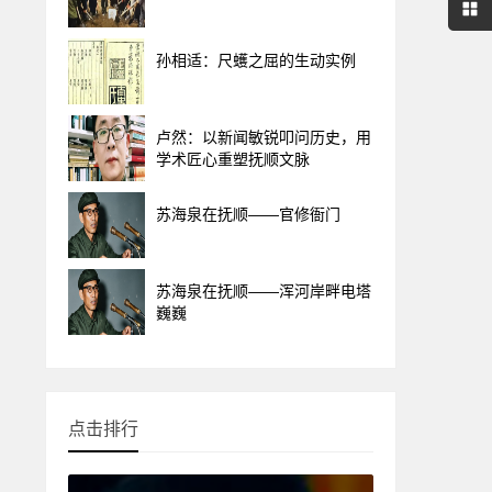
孙相适：尺蠖之屈的生动实例
卢然：以新闻敏锐叩问历史，用
学术匠心重塑抚顺文脉
苏海泉在抚顺——官修衙门
苏海泉在抚顺——浑河岸畔电塔
巍巍
点击排行