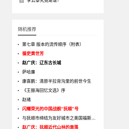
李云泰究竟是谁？
随机推荐
第七章 版本的流传顺序（附表）
循吏黄世芳
赵广庆：辽东古长城
萨哈廉
康喜鹏：清原半拉背沟里的前世今生
《王振海回忆文选》序
赵绪
闪耀荣光的中国战舰“抚顺”号
与抚顺市缔结为友好城市之美国福斯特市
赵广庆：抚顺近代山林的衰落