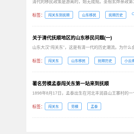
清代的移民政策是游离的，始无成规。圣祖玄烨亲政第二年
标签：
闯关东到抚顺
山东移民
抚顺历史
关于清代抚顺地区的山东移民问题(一)
山东大汉“闯关东”，这是有清一代的历史潮流。为什么
标签：
闯关东
山东移民
抚顺历史
小云
著名劳模孟泰闯关东第一站来到抚顺
1898年8月17日，孟泰出生在河北丰润县山王寨村的
标签：
闯关东
劳模
孟泰