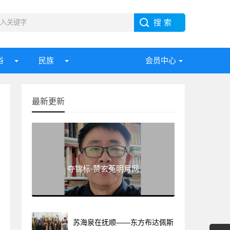
俗
民族
会员中心
最新更新
夺锦标-赞玄菟明月网
苏海泉在抚顺——东方布达佩斯