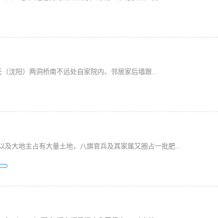
天（沈阳）两洞桥南不远处自家院内、邻居家后墙跟...
及大地主占有大量土地，八旗官兵及其家属又圈占一批肥...