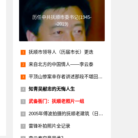
历任中共抚顺市委书记(1945-
-2019)
抚顺市领导人（历届市长）更迭
来自北方的中国情人——李云泰
平顶山惨案幸存者讲述那段不堪回首的历史
知青吴献忠的无悔人生
武备衙门：抚顺老照片一组
2005年傅波拍摄的抚顺老建筑（日本楼）
雷锋补拍照片全记录