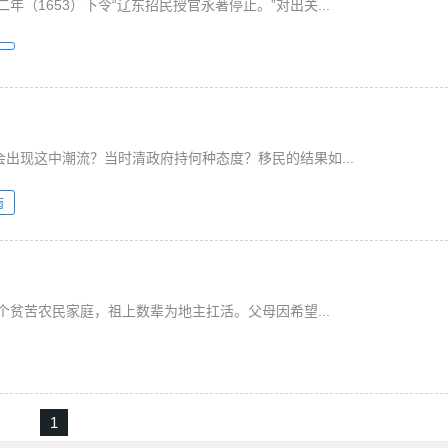
（1653）下令“辽东招民授官永著停止。”对出关...
会出现这中潮流？当时清政府持何种态度？移民的结果如...
南
一个贫苦农民家庭，祖上数辈为地主扛活。父母因希望...
1