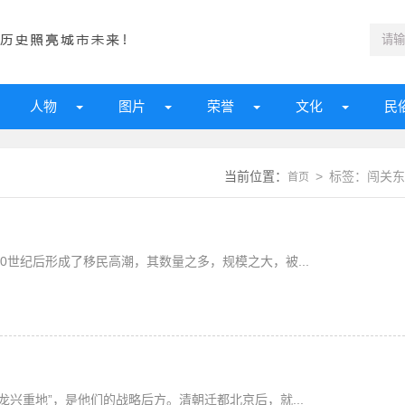
人物
图片
荣誉
文化
民
当前位置：
> 标签：闯关东
首页
0世纪后形成了移民高潮，其数量之多，规模之大，被...
龙兴重地”，是他们的战略后方。清朝迁都北京后，就...