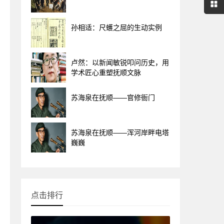
孙相适：尺蠖之屈的生动实例
卢然：以新闻敏锐叩问历史，用
学术匠心重塑抚顺文脉
苏海泉在抚顺——官修衙门
苏海泉在抚顺——浑河岸畔电塔
巍巍
点击排行