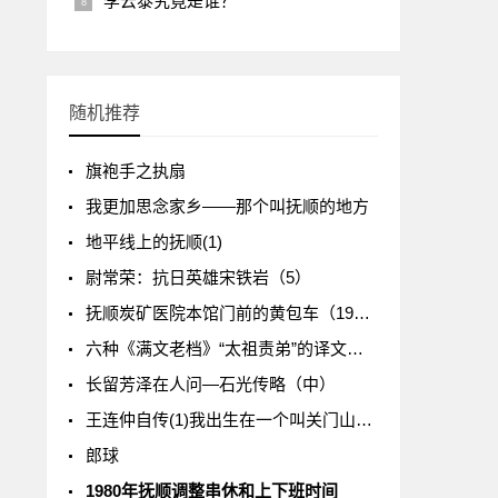
李云泰究竟是谁？
随机推荐
旗袍手之执扇
我更加思念家乡——那个叫抚顺的地方
地平线上的抚顺(1)
尉常荣：抗日英雄宋铁岩（5）
抚顺炭矿医院本馆门前的黄包车（1937年摄）
六种《满文老档》“太祖责弟”的译文刍议
长留芳泽在人问—石光传略（中）
王连仲自传(1)我出生在一个叫关门山的村庄
郎球
1980年抚顺调整串休和上下班时间