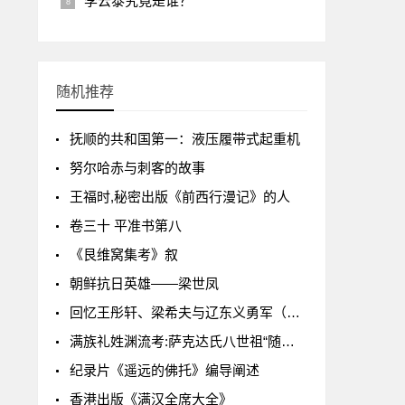
李云泰究竟是谁？
随机推荐
抚顺的共和国第一：液压履带式起重机
努尔哈赤与刺客的故事
王福时,秘密出版《前西行漫记》的人
卷三十 平准书第八
《艮维窝集考》叙
朝鲜抗日英雄——梁世凤
回忆王彤轩、梁希夫与辽东义勇军（下）
满族礼姓渊流考:萨克达氏八世祖“随名姓”
纪录片《遥远的佛托》编导阐述
香港出版《满汉全席大全》