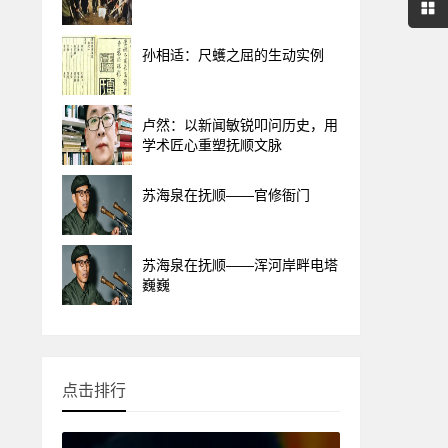
孙相适：尺蠖之屈的生动实例
卢然：以新闻敏锐叩问历史，用
学术匠心重塑抚顺文脉
苏海泉在抚顺——官修衙门
苏海泉在抚顺——浑河岸畔电塔
巍巍
点击排行