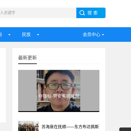
俗
民族
会员中心
最新更新
夺锦标-赞玄菟明月网
苏海泉在抚顺——东方布达佩斯