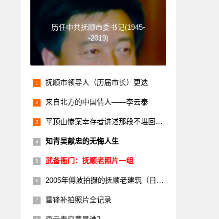
历任中共抚顺市委书记(1945-
-2019)
抚顺市领导人（历届市长）更迭
来自北方的中国情人——李云泰
平顶山惨案幸存者讲述那段不堪回首的历史
知青吴献忠的无悔人生
武备衙门：抚顺老照片一组
2005年傅波拍摄的抚顺老建筑（日本楼）
雷锋补拍照片全记录