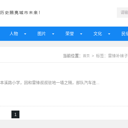
人物
图片
荣誉
文化
民
当前位置：
> 标签：雷锋补袜子
首页
本溪路小学，因和雷锋叔叔驻地一墙之隔，部队汽车连...
1